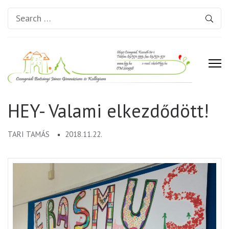
Search
for:
Csongrádi Batsányi János
HEY- Valami elkezdődött!
Gimnázium és Kollégium
TARI TAMÁS
2018.11.22.