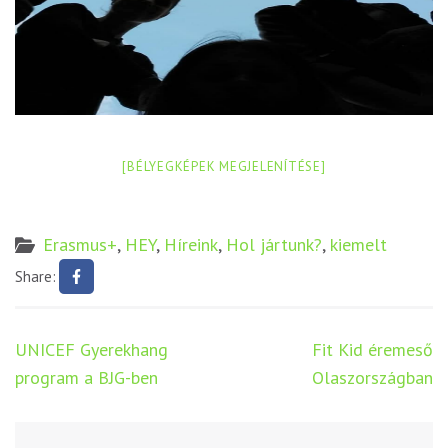
[BÉLYEGKÉPEK MEGJELENÍTÉSE]
Erasmus+
,
HEY
,
Híreink
,
Hol jártunk?
,
kiemelt
Share:
Bejegyzés
UNICEF Gyerekhang
Fit Kid éremeső
navigáció
program a BJG-ben
Olaszországban