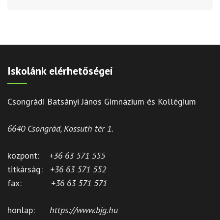
Iskolánk elérhetőségei
Csongrádi Batsányi János Gimnázium és Kollégium
6640 Csongrád, Kossuth tér 1.
központ:
+36 63 571 555
titkárság:
+36 63 571 552
fax:
+36 63 571 571
honlap:
https://www.bjg.hu