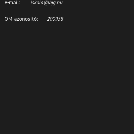
e-mail:
iskola@bjg.hu
OM azonosító:
200958