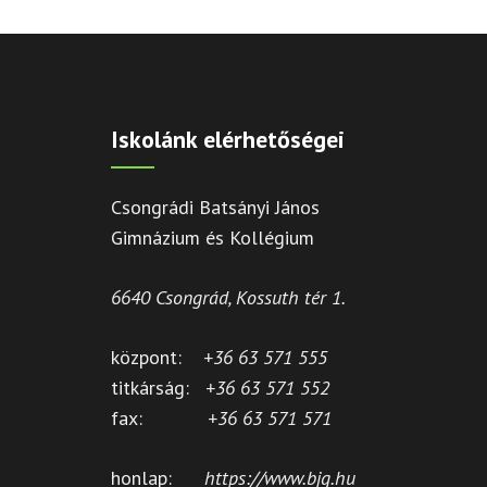
Iskolánk elérhetőségei
Csongrádi Batsányi János
Gimnázium és Kollégium
6640 Csongrád, Kossuth tér 1.
központ:
+36 63 571 555
titkárság:
+36 63 571 552
fax:
+36 63 571 571
honlap:
https://www.bjg.hu