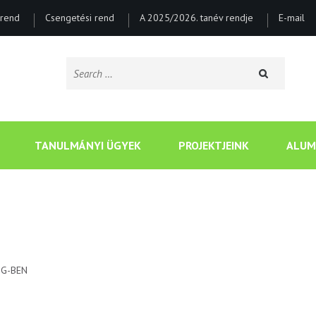
rend
Csengetési rend
A 2025/2026. tanév rendje
E-mail
Search
for:
CSONGRÁDI BATSÁNYI J
TANULMÁNYI ÜGYEK
PROJEKTJEINK
ALUM
JG-BEN