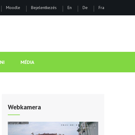
Moodle
Bejelentkezés
En
De
Fra
ÁNOS GIMNÁZIUM ÉS KOLLÉGI
NI
MÉDIA
Webkamera