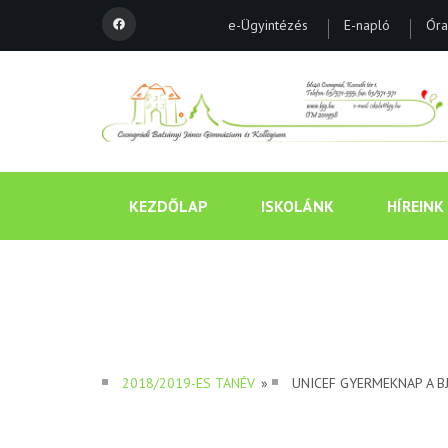
e-Ügyintézés
E-napló
Óra
KEZDŐLAP
ISKOLÁNK
HÍREINK
2018/2019-ES TANÉV
»
UNICEF GYERMEKNAP A B