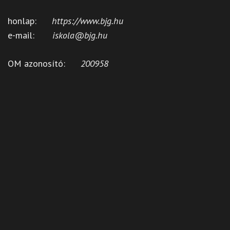
honlap:
https://www.bjg.hu
e-mail:
iskola@bjg.hu
OM azonosító:
200958