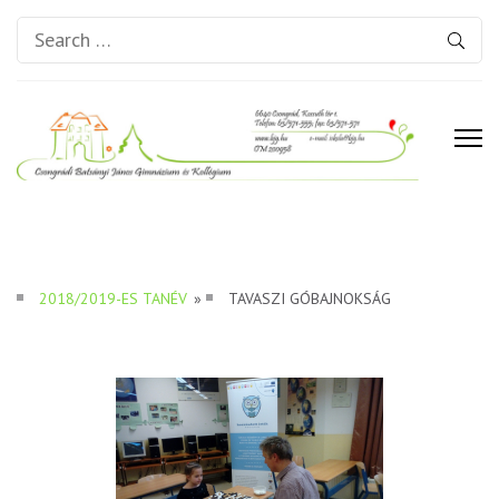
Search
for:
Csongrádi Batsányi János
Gimnázium és Kollégium
2018/2019-ES TANÉV
»
TAVASZI GÓBAJNOKSÁG