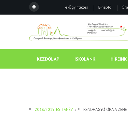
e-Ügyintézés
E-napló
Óra
KEZDŐLAP
ISKOLÁNK
HÍREINK
2018/2019-ES TANÉV
»
RENDHAGYÓ ÓRA A ZENE