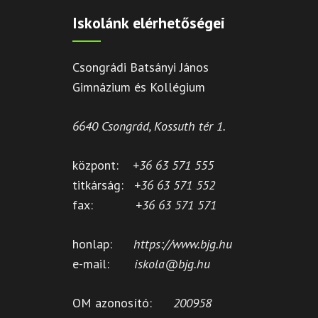
Iskolánk elérhetőségei
Csongrádi Batsányi János
Gimnázium és Kollégium
6640 Csongrád, Kossuth tér 1.
központ:
+36 63 571 555
titkárság:
+36 63 571 552
fax:
+36 63 571 571
honlap:
https://www.bjg.hu
e-mail:
iskola@bjg.hu
OM azonosító:
200958