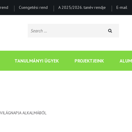
rend
Csengetési rend
A 2025/2026. tanév rendje
E-mail
Search
for:
CSONGRÁDI BATSÁNYI J
TANULMÁNYI ÜGYEK
PROJEKTJEINK
ALUM
 VILÁGNAPJA ALKALMÁBÓL