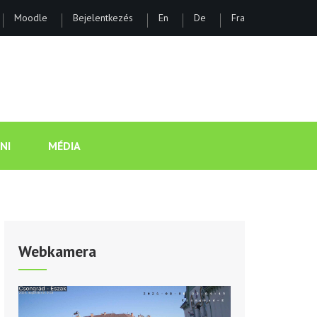
Moodle
Bejelentkezés
En
De
Fra
ÁNOS GIMNÁZIUM ÉS KOLLÉGI
NI
MÉDIA
Webkamera