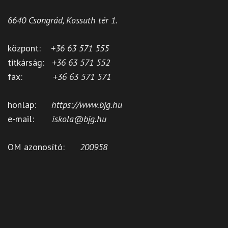
6640 Csongrád, Kossuth tér 1.
központ:
+36 63 571 555
titkárság:
+36 63 571 552
fax:
+36 63 571 571
honlap:
https://www.bjg.hu
e-mail:
iskola@bjg.hu
OM azonosító:
200958