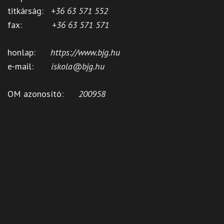
titkárság:
+36 63 571 552
fax:
+36 63 571 571
honlap:
https://www.bjg.hu
e-mail:
iskola@bjg.hu
OM azonosító:
200958