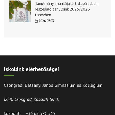
Tanulmányi munkájukért dicséretben
részesülő tanulóink 2025/2026.
tanévben
2026.07.03.
Iskolánk elérhetőségei
Csongrádi Batsányi János Gimnázium és Kollégium
6640 Csongrád, Kossuth tér 1.
központ:
+36 63 571 555