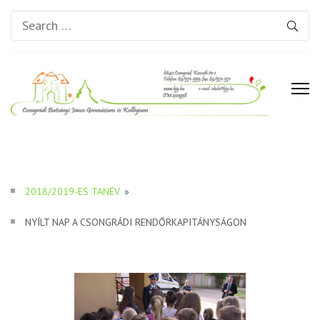
Search
for:
Csongrádi Batsányi János
Gimnázium és Kollégium
2018/2019-ES TANÉV
»
NYÍLT NAP A CSONGRÁDI RENDŐRKAPITÁNYSÁGON