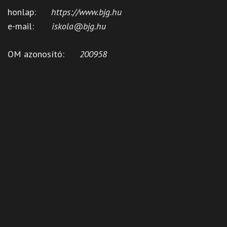
honlap:
https://www.bjg.hu
e-mail:
iskola@bjg.hu
OM azonosító:
200958