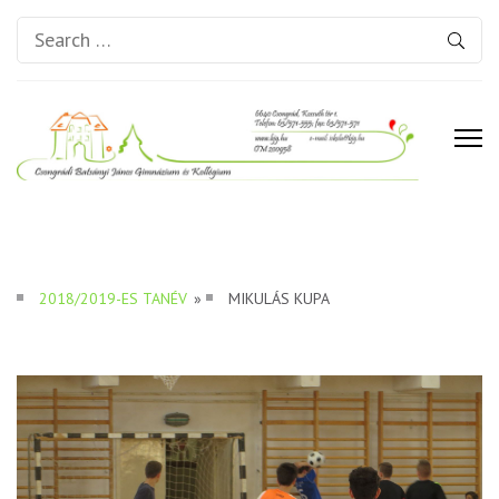
Search
for:
Csongrádi Batsányi János
Gimnázium és Kollégium
2018/2019-ES TANÉV
»
MIKULÁS KUPA