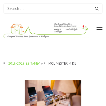
Search
for:
Csongrádi Batsányi János
Gimnázium és Kollégium
2018/2019-ES TANÉV
»
MOL MESTER-M DÍJ