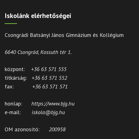
Iskolánk elérhetőségei
Csongrádi Batsányi János Gimnázium és Kollégium
6640 Csongrád, Kossuth tér 1.
központ:
+36 63 571 555
titkárság:
+36 63 571 552
fax:
+36 63 571 571
honlap:
https://www.bjg.hu
e-mail:
iskola@bjg.hu
OM azonosító:
200958