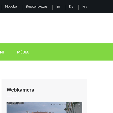
Moodle
Bejelentkezés
En
De
Fra
ÁNOS GIMNÁZIUM ÉS KOLLÉGI
NI
MÉDIA
Webkamera