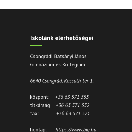
Iskolánk elérhetőségei
Csongrádi Batsányi János
Gimnázium és Kollégium
6640 Csongrád, Kossuth tér 1.
központ:
+36 63 571 555
titkárság:
+36 63 571 552
fax:
+36 63 571 571
honlap:
https://www.bjg.hu