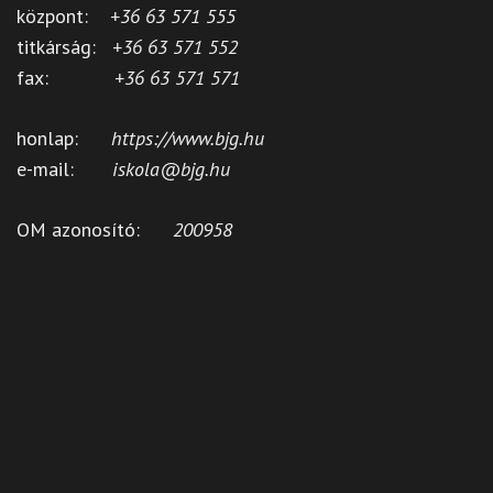
központ:
+36 63 571 555
titkárság:
+36 63 571 552
fax:
+36 63 571 571
honlap:
https://www.bjg.hu
e-mail:
iskola@bjg.hu
OM azonosító:
200958