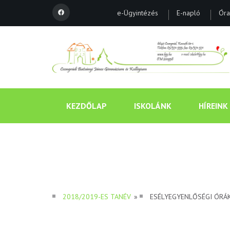
e-Ügyintézés
E-napló
Óra
KEZDŐLAP
ISKOLÁNK
HÍREINK
2018/2019-ES TANÉV
»
ESÉLYEGYENLŐSÉGI ÓRÁ