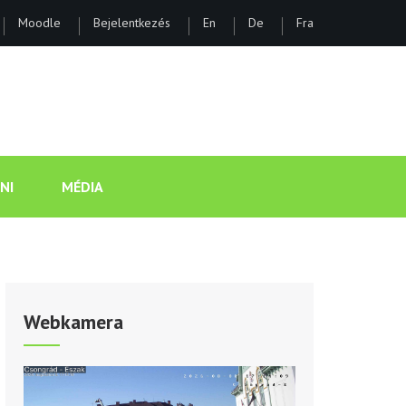
Moodle
Bejelentkezés
En
De
Fra
ÁNOS GIMNÁZIUM ÉS KOLLÉGI
NI
MÉDIA
Webkamera