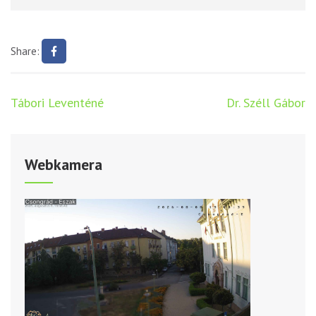
Share:
Bejegyzés
Tábori Leventéné
Dr. Széll Gábor
navigáció
Webkamera