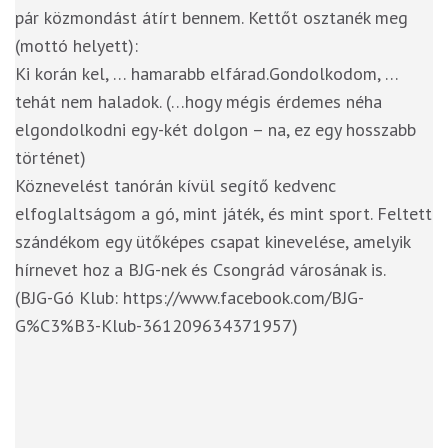
pár közmondást átírt bennem. Kettőt osztanék meg
(mottó helyett):
Ki korán kel, … hamarabb elfárad.
Gondolkodom, …
tehát nem haladok. (…hogy mégis érdemes néha
elgondolkodni egy-két dolgon – na, ez egy hosszabb
történet)
Köznevelést tanórán kívül segítő kedvenc
elfoglaltságom a gó, mint játék, és mint sport. Feltett
szándékom egy ütőképes csapat kinevelése, amelyik
hírnevet hoz a BJG-nek és Csongrád városának is.
(BJG-Gó Klub: https://www.facebook.com/BJG-
G%C3%B3-Klub-361209634371957)