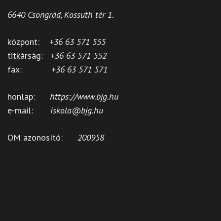
6640 Csongrád, Kossuth tér 1.
központ:
+36 63 571 555
titkárság:
+36 63 571 552
fax:
+36 63 571 571
honlap:
https://www.bjg.hu
e-mail:
iskola@bjg.hu
OM azonosító:
200958