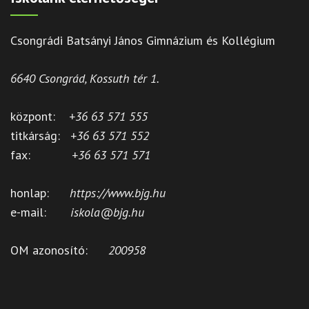
Csongrádi Batsányi János Gimnázium és Kollégium
6640 Csongrád, Kossuth tér 1.
központ:
+36 63 571 555
titkárság:
+36 63 571 552
fax:
+36 63 571 571
honlap:
https://www.bjg.hu
e-mail:
iskola@bjg.hu
OM azonosító:
200958