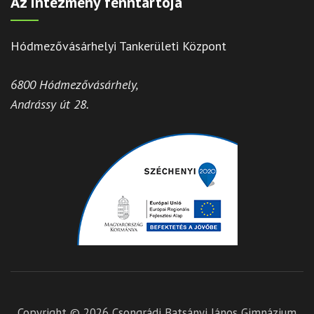
Az intézmény fenntartója
Hódmezővásárhelyi Tankerületi Központ
6800 Hódmezővásárhely,
Andrássy út 28.
Copyright © 2026
Csongrádi Batsányi János Gimnázium