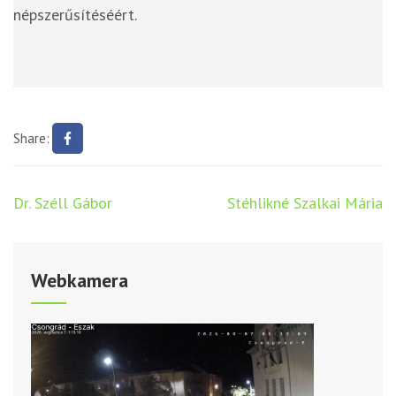
népszerűsítéséért.
Share:
Bejegyzés
Dr. Széll Gábor
Stéhlikné Szalkai Mária
navigáció
Webkamera