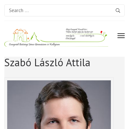
Search
for:
Csongrádi Batsányi János
Szabó László Attila
Gimnázium és Kollégium