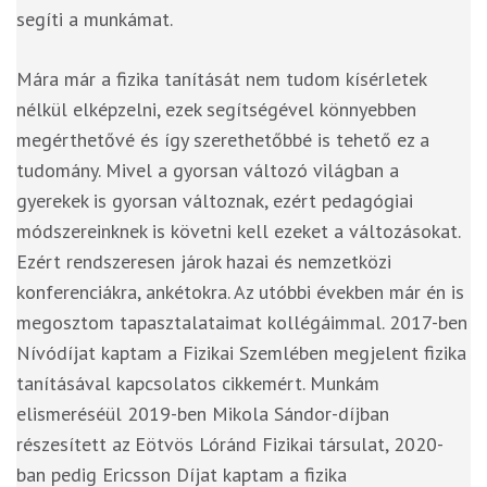
segíti a munkámat.
Mára már a fizika tanítását nem tudom kísérletek
nélkül elképzelni, ezek segítségével könnyebben
megérthetővé és így szerethetőbbé is tehető ez a
tudomány. Mivel a gyorsan változó világban a
gyerekek is gyorsan változnak, ezért pedagógiai
módszereinknek is követni kell ezeket a változásokat.
Ezért rendszeresen járok hazai és nemzetközi
konferenciákra, ankétokra. Az utóbbi években már én is
megosztom tapasztalataimat kollégáimmal. 2017-ben
Nívódíjat kaptam a Fizikai Szemlében megjelent fizika
tanításával kapcsolatos cikkemért. Munkám
elismeréséül 2019-ben Mikola Sándor-díjban
részesített az Eötvös Lóránd Fizikai társulat, 2020-
ban pedig Ericsson Díjat kaptam a fizika