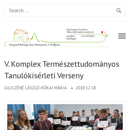
Search
for:
Csongrádi Batsányi János
Gimnázium és Kollégium
V. Komplex Természettudományos
Tanulókísérleti Verseny
GILICZÉNÉ LÁSZLÓ-KÓKAI MÁRIA
2018.12.18.