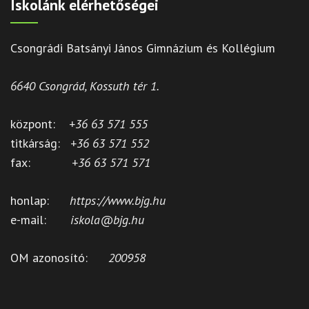
Iskolánk elérhetőségei
Csongrádi Batsányi János Gimnázium és Kollégium
6640 Csongrád, Kossuth tér 1.
központ:
+36 63 571 555
titkárság:
+36 63 571 552
fax:
+36 63 571 571
honlap:
https://www.bjg.hu
e-mail:
iskola@bjg.hu
OM azonosító:
200958