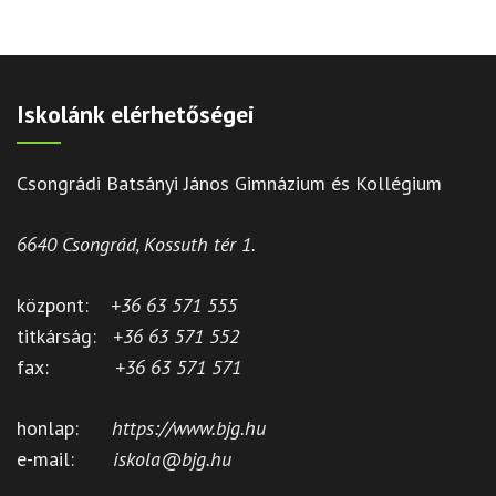
Iskolánk elérhetőségei
Csongrádi Batsányi János Gimnázium és Kollégium
6640 Csongrád, Kossuth tér 1.
központ:
+36 63 571 555
titkárság:
+36 63 571 552
fax:
+36 63 571 571
honlap:
https://www.bjg.hu
e-mail:
iskola@bjg.hu