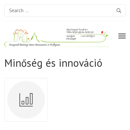
Search
for:
Csongrádi Batsányi János
Minőség és innováció
Gimnázium és Kollégium