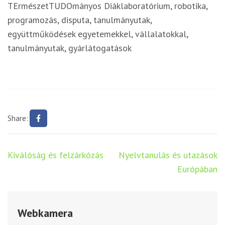
TErmészetTUDOmányos Diáklaboratórium, robotika,
programozás, disputa, tanulmányutak,
együttműködések egyetemekkel, vállalatokkal,
tanulmányutak, gyárlátogatások
Share:
Bejegyzés
Kiválóság és felzárkózás
Nyelvtanulás és utazások
navigáció
Európában
Webkamera