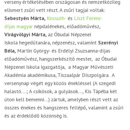
verseny értékelésében országosan és nemzetközileg
elismert zsűri vett részt. A zsűri tagjai voltak:
Sebestyén Márta,
Kossuth-
és
Liszt Ferenc-
díjas
magyar
népdalénekes, előadóművész,
Virágvölgyi Márta,
az Óbudai Népzenei
Iskola
hegedűtanára, népzenész, valamint
Szerényi
Béla,
Martin György- és Erdélyi Zsuzsanna-díjas
előadóművész, hangszerkészítő mester, az Óbudai
Népzenei Iskola igazgatója, a Magyar Művészeti
Akadémia akadémikusa, Tiszaalpár Díszpolgára. A
versenynap végét egy közös énekléssel (A szegedi
halastó….; A csikósok, a gulyások…, Kis Tápéba két
úton kell bemenni…) zártuk, amelyben részt vett az
összes énekes és hangszeres fellépő, valamint a zsűri
és az érdeklődő közönség is.