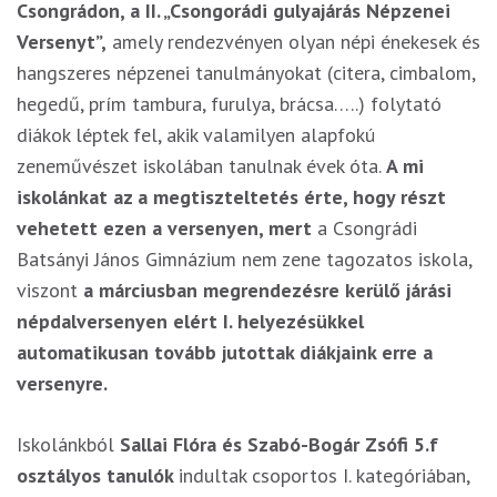
Csongrádon, a II. „Csongorádi gulyajárás Népzenei
Versenyt”,
amely rendezvényen olyan népi énekesek és
hangszeres népzenei tanulmányokat (citera, cimbalom,
hegedű, prím tambura, furulya, brácsa…..) folytató
diákok léptek fel, akik valamilyen alapfokú
zeneművészet iskolában tanulnak évek óta.
A mi
iskolánkat az a megtiszteltetés érte, hogy részt
vehetett ezen a versenyen, mert
a Csongrádi
Batsányi János Gimnázium nem zene tagozatos iskola,
viszont
a márciusban megrendezésre kerülő járási
népdalversenyen elért I. helyezésükkel
automatikusan tovább jutottak diákjaink erre a
versenyre.
Iskolánkból
Sallai Flóra és Szabó-Bogár Zsófi 5.f
osztályos tanulók
indultak csoportos I. kategóriában,