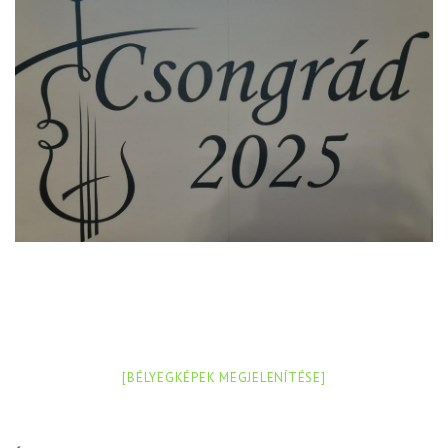
[BÉLYEGKÉPEK MEGJELENÍTÉSE]