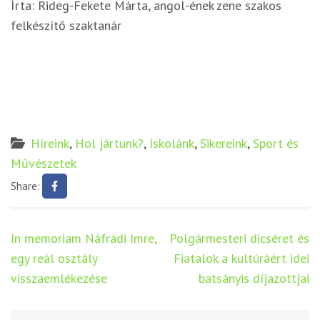
Írta: Rideg-Fekete Márta, angol-ének zene szakos
felkészítő szaktanár
Híreink
,
Hol jártunk?
,
Iskolánk
,
Sikereink
,
Sport és
Művészetek
Share:
Bejegyzés
In memoriam Náfrádi Imre,
Polgármesteri dicséret és
navigáció
egy reál osztály
Fiatalok a kultúráért idei
visszaemlékezése
batsányis díjazottjai