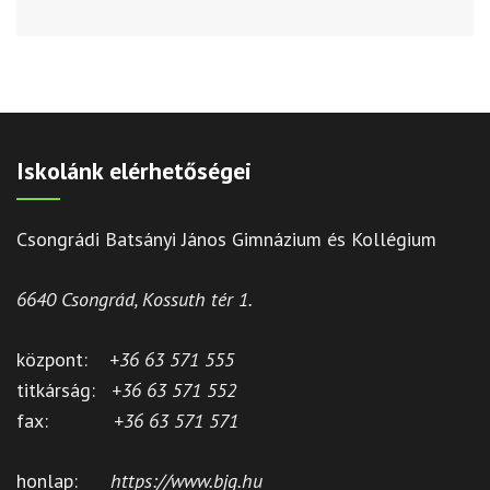
Iskolánk elérhetőségei
Csongrádi Batsányi János Gimnázium és Kollégium
6640 Csongrád, Kossuth tér 1.
központ:
+36 63 571 555
titkárság:
+36 63 571 552
fax:
+36 63 571 571
honlap:
https://www.bjg.hu