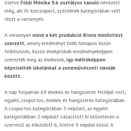
illetve
Földi Mónika 9.b osztályos tanuló
nevezett
még, aki III. korcsoport, szólóének kategóriában vett
részt a versenyen.
A versenyen
mind a két produkció Bronz minősítést
szerzett,
amely eredményt több hónapos külön
felkészülés, közös énekpróbák eredményeképpen
szerezték meg az énekesek,
így méltóképpen
képviselték iskolánkat a zeneművészeti iskolák
között.
A nap folyamán 69 énekes és hangszeres fellépő volt,
egyéni, csoportos, énekes és hangszeres kategóriában.
A csoportos kategóriában 3 népdalt, az egyéni
kategóriákban 2 népdalt választott ki előzetesen a
szervező az elküldött 6, illetve 9 népdal közül. A