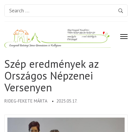
Search
for:
Csongrádi Batsányi János
Szép eredmények az
Gimnázium és Kollégium
Országos Népzenei
Versenyen
RIDEG-FEKETE MÁRTA
2025.05.17.