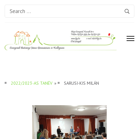
Search
for:
Csongrádi Batsányi János
Gimnázium és Kollégium
2022/2023-AS TANÉV
»
SARUSI-KIS MILÁN