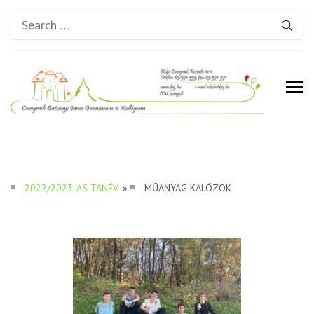
Search
for:
Csongrádi Batsányi János
Gimnázium és Kollégium
2022/2023-AS TANÉV
»
MŰANYAG KALÓZOK