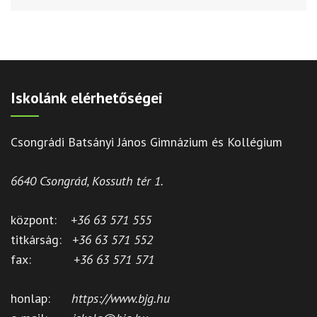
Iskolánk elérhetőségei
Csongrádi Batsányi János Gimnázium és Kollégium
6640 Csongrád, Kossuth tér 1.
központ:
+36 63 571 555
titkárság:
+36 63 571 552
fax:
+36 63 571 571
honlap:
https://www.bjg.hu