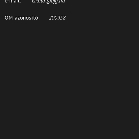
e-mail:
iskola@bjg.hu
OM azonosító:
200958