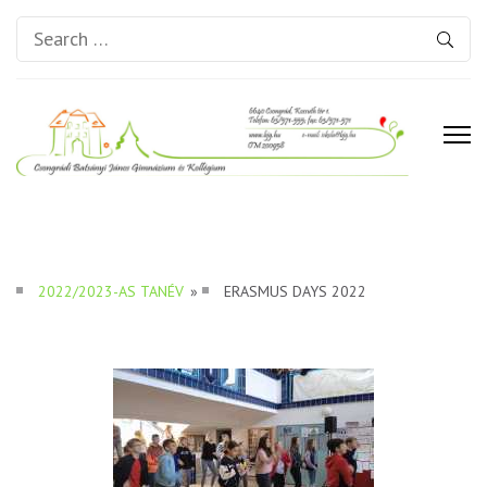
Search
for:
Csongrádi Batsányi János
Gimnázium és Kollégium
2022/2023-AS TANÉV
»
ERASMUS DAYS 2022