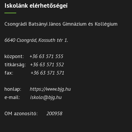
Iskolánk elérhetőségei
Csongrádi Batsányi János Gimnázium és Kollégium
6640 Csongrád, Kossuth tér 1.
központ:
+36 63 571 555
titkárság:
+36 63 571 552
fax:
+36 63 571 571
honlap:
https://www.bjg.hu
e-mail:
iskola@bjg.hu
OM azonosító:
200958