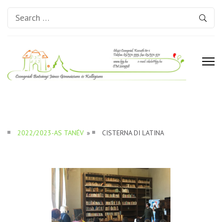
Search
for:
Csongrádi Batsányi János
Gimnázium és Kollégium
2022/2023-AS TANÉV
»
CISTERNA DI LATINA