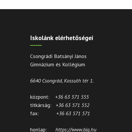
Iskolánk elérhetőségei
Csongrádi Batsányi János
Gimnázium és Kollégium
6640 Csongrád, Kossuth tér 1.
központ:
+36 63 571 555
titkárság:
+36 63 571 552
fax:
+36 63 571 571
honlap:
https://www.bjg.hu