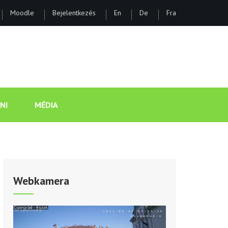
Moodle
Bejelentkezés
En
De
Fra
ÁNOS GIMNÁZIUM ÉS KOLLÉGI
NI
MÉDIA
Webkamera