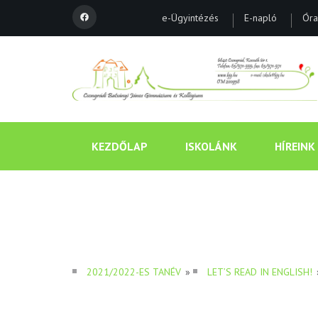
e-Ügyintézés
E-napló
Óra
KEZDŐLAP
ISKOLÁNK
HÍREINK
2021/2022-ES TANÉV
»
LET’S READ IN ENGLISH!