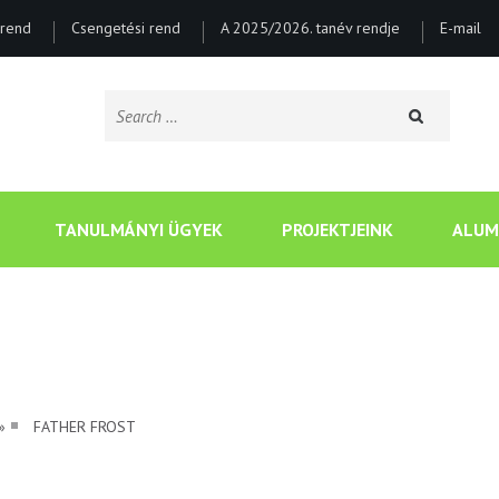
rend
Csengetési rend
A 2025/2026. tanév rendje
E-mail
Search
for:
CSONGRÁDI BATSÁNYI J
TANULMÁNYI ÜGYEK
PROJEKTJEINK
ALUM
»
FATHER FROST