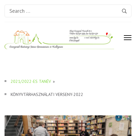
Search
for:
Csongrádi Batsányi János
Gimnázium és Kollégium
2021/2022-ES TANÉV
»
KÖNYVTÁRHASZNÁLATI VERSENY-2022