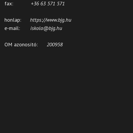
fax:
+36 63 571 571
honlap:
https://www.bjg.hu
e-mail:
iskola@bjg.hu
OM azonosító:
200958