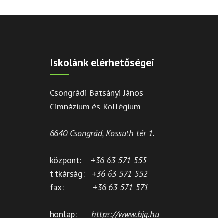
Iskolánk elérhetőségei
Csongrádi Batsányi János
Gimnázium és Kollégium
6640 Csongrád, Kossuth tér 1.
központ:
+36 63 571 555
titkárság:
+36 63 571 552
fax:
+36 63 571 571
honlap:
https://www.bjg.hu