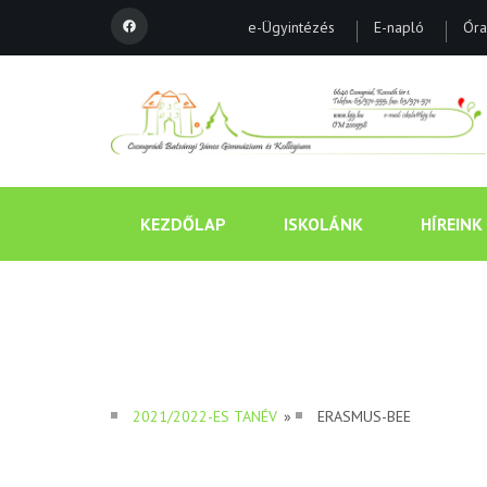
e-Ügyintézés
E-napló
Óra
KEZDŐLAP
ISKOLÁNK
HÍREINK
2021/2022-ES TANÉV
»
ERASMUS-BEE