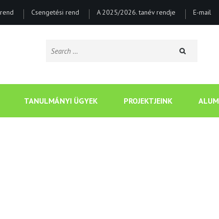
rend
Csengetési rend
A 2025/2026. tanév rendje
E-mail
Search
for:
CSONGRÁDI BATSÁNYI J
TANULMÁNYI ÜGYEK
PROJEKTJEINK
ALUM