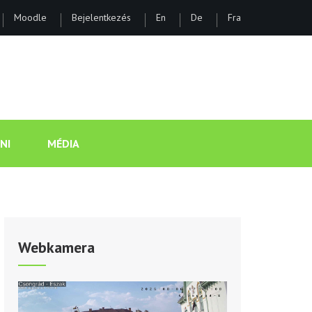
Moodle
Bejelentkezés
En
De
Fra
ÁNOS GIMNÁZIUM ÉS KOLLÉGI
NI
MÉDIA
Webkamera