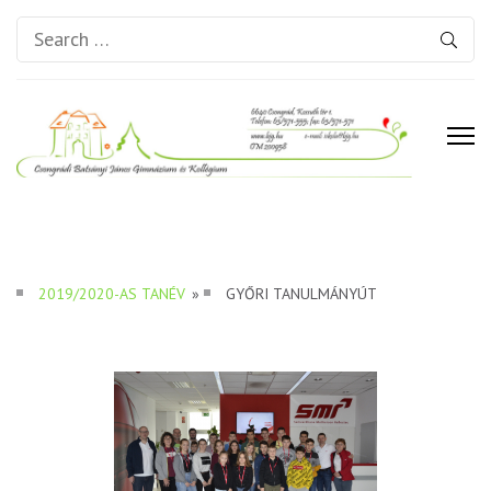
Search
for:
Csongrádi Batsányi János
Gimnázium és Kollégium
2019/2020-AS TANÉV
»
GYŐRI TANULMÁNYÚT