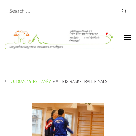
Search
for:
Csongrádi Batsányi János
Gimnázium és Kollégium
2018/2019-ES TANÉV
»
BJG BASKETBALL FINALS