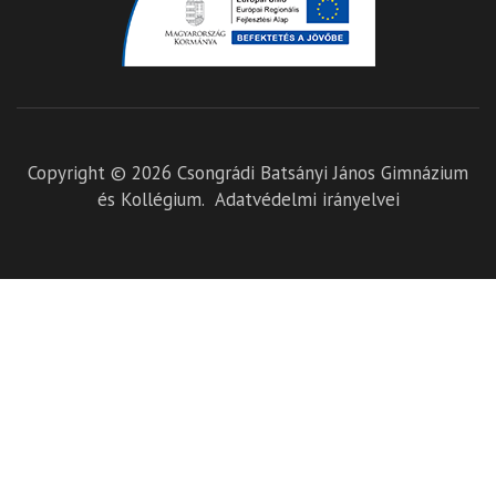
Copyright © 2026
Csongrádi Batsányi János Gimnázium
és Kollégium
.
Adatvédelmi irányelvei