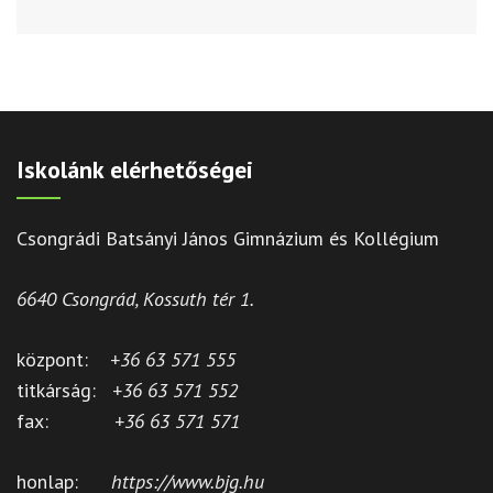
Iskolánk elérhetőségei
Csongrádi Batsányi János Gimnázium és Kollégium
6640 Csongrád, Kossuth tér 1.
központ:
+36 63 571 555
titkárság:
+36 63 571 552
fax:
+36 63 571 571
honlap:
https://www.bjg.hu