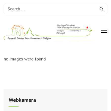
Search
for:
Csongrádi Batsányi János
Gimnázium és Kollégium
no images were found
Webkamera