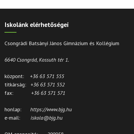
Iskolánk elérhetőségei
Csongrádi Batsányi János Gimnázium és Kollégium
6640 Csongrád, Kossuth tér 1.
központ:
+36 63 571 555
titkárság:
+36 63 571 552
fax:
+36 63 571 571
honlap:
https://www.bjg.hu
e-mail:
iskola@bjg.hu